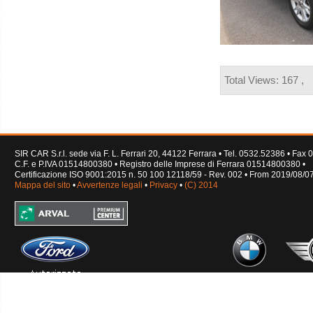
Total Views: 167 ,
SIR CAR S.r.l. sede via F. L. Ferrari 20, 44122 Ferrara • Tel. 0532.52386 • Fa
C.F. e P.IVA 01514800380 • Registro delle Imprese di Ferrara 01514800380 •
Certificazione ISO 9001:2015 n. 50 100 12118/59 - Rev. 002 • From 2019/08/0
Mappa del sito
•
Avvertenze legali
•
Privacy
•
(C) 2014