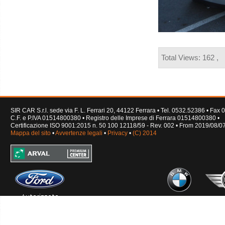
Total Views: 162 ,
SIR CAR S.r.l. sede via F. L. Ferrari 20, 44122 Ferrara • Tel. 0532.52386 • Fa
C.F. e P.IVA 01514800380 • Registro delle Imprese di Ferrara 01514800380 •
Certificazione ISO 9001:2015 n. 50 100 12118/59 - Rev. 002 • From 2019/08/0
Mappa del sito
•
Avvertenze legali
•
Privacy
•
(C) 2014