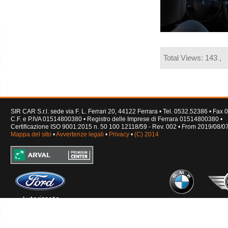
Total Views: 143 ,
SIR CAR S.r.l. sede via F. L. Ferrari 20, 44122 Ferrara • Tel. 0532.52386 • Fa
C.F. e P.IVA 01514800380 • Registro delle Imprese di Ferrara 01514800380 •
Certificazione ISO 9001:2015 n. 50 100 12118/59 - Rev. 002 • From 2019/08/0
Mappa del sito
•
Avvertenze legali
•
Privacy
•
(C) 2014