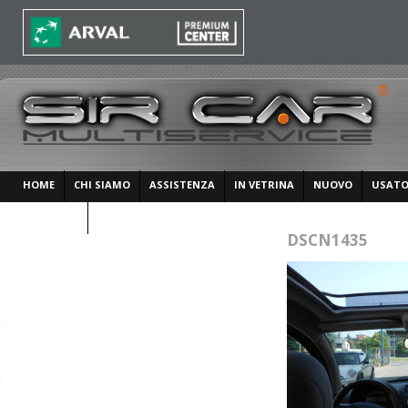
HOME
CHI SIAMO
ASSISTENZA
IN VETRINA
NUOVO
USAT
CONTATTI
DSCN1435