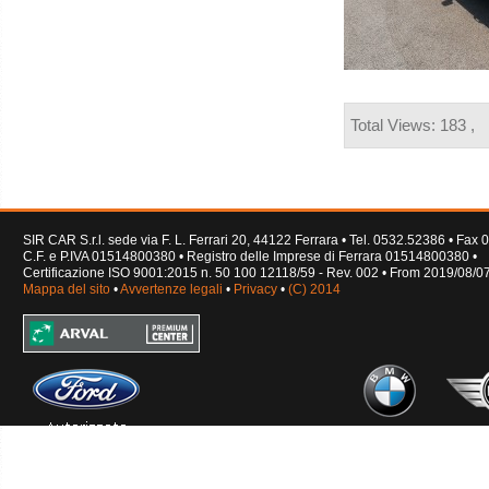
Total Views: 183 ,
SIR CAR S.r.l. sede via F. L. Ferrari 20, 44122 Ferrara • Tel. 0532.52386 • Fa
C.F. e P.IVA 01514800380 • Registro delle Imprese di Ferrara 01514800380 •
Certificazione ISO 9001:2015 n. 50 100 12118/59 - Rev. 002 • From 2019/08/0
Mappa del sito
•
Avvertenze legali
•
Privacy
•
(C) 2014