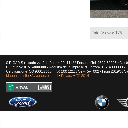
Total Views: 175 ,
SIR CAR S.r.l. sede via F. L. Ferrari 20, 44122 Ferrara • Tel. 0532.52386 • Fa
C.F. e P.IVA 01514800380 • Registro delle Imprese di Ferrara 01514800380 •
Certificazione ISO 9001:2015 n. 50 100 12118/59 - Rev. 002 • From 2019/08/0
Mappa del sito
•
Avvertenze legali
•
Privacy
•
(C) 2014